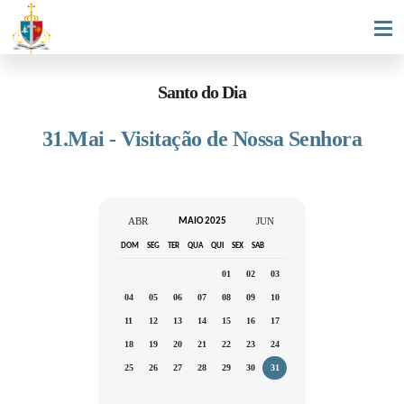
Santo do Dia
31.Mai - Visitação de Nossa Senhora
ABR
JUN
MAIO 2025
DOM
SEG
TER
QUA
QUI
SEX
SAB
01
02
03
04
05
06
07
08
09
10
11
12
13
14
15
16
17
18
19
20
21
22
23
24
25
26
27
28
29
30
31