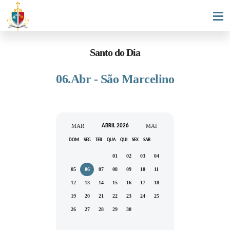
Santo do Dia
06.Abr - São Marcelino
MAR
MAI
ABRIL 2026
DOM
SEG
TER
QUA
QUI
SEX
SAB
01
02
03
04
05
06
07
08
09
10
11
12
13
14
15
16
17
18
19
20
21
22
23
24
25
26
27
28
29
30