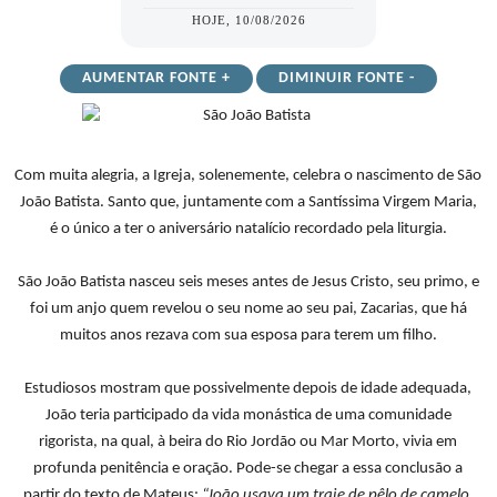
HOJE, 10/08/2026
AUMENTAR FONTE +
DIMINUIR FONTE -
Com muita alegria, a Igreja, solenemente, celebra o nascimento de São
João Batista. Santo que, juntamente com a Santíssima Virgem Maria,
é o único a ter o aniversário natalício recordado pela liturgia.
São João Batista nasceu seis meses antes de Jesus Cristo, seu primo, e
foi um anjo quem revelou o seu nome ao seu pai, Zacarias, que há
muitos anos rezava com sua esposa para terem um filho.
Estudiosos mostram que possivelmente depois de idade adequada,
João teria participado da vida monástica de uma comunidade
rigorista, na qual, à beira do Rio Jordão ou Mar Morto, vivia em
profunda penitência e oração. Pode-se chegar a essa conclusão a
partir do texto de Mateus:
“João usava um traje de pêlo de camelo,