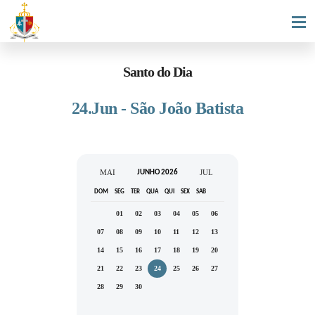
Santo do Dia
24.Jun - São João Batista
MAI
JUL
JUNHO 2026
DOM
SEG
TER
QUA
QUI
SEX
SAB
01
02
03
04
05
06
07
08
09
10
11
12
13
14
15
16
17
18
19
20
21
22
23
24
25
26
27
28
29
30