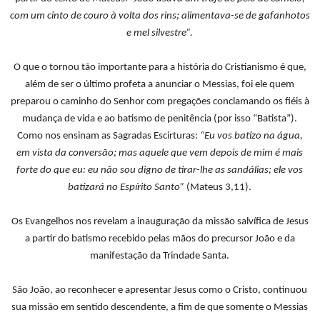
com um cinto de couro à volta dos rins; alimentava-se de gafanhotos
e mel silvestre”.
O que o tornou tão importante para a história do Cristianismo é que,
além de ser o último profeta a anunciar o Messias, foi ele quem
preparou o caminho do Senhor com pregações conclamando os fiéis à
mudança de vida e ao batismo de penitência (por isso “Batista”).
Como nos ensinam as Sagradas Escirturas:
“Eu vos batizo na água,
em vista da conversão; mas aquele que vem depois de mim é mais
forte do que eu: eu não sou digno de tirar-lhe as sandálias; ele vos
batizará no Espírito Santo”
(Mateus 3,11).
Os Evangelhos nos revelam a inauguração da missão salvífica de Jesus
a partir do batismo recebido pelas mãos do precursor João e da
manifestação da Trindade Santa.
São João, ao reconhecer e apresentar Jesus como o Cristo, continuou
sua missão em sentido descendente, a fim de que somente o Messias